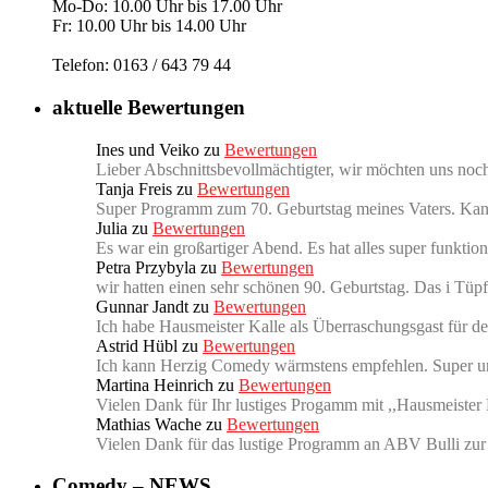
Mo-Do: 10.00 Uhr bis 17.00 Uhr
Fr: 10.00 Uhr bis 14.00 Uhr
Telefon: 0163 / 643 79 44
aktuelle Bewertungen
Ines und Veiko
zu
Bewertungen
Lieber Abschnittsbevollmächtigter, wir möchten uns noch
Tanja Freis
zu
Bewertungen
Super Programm zum 70. Geburtstag meines Vaters. Kan
Julia
zu
Bewertungen
Es war ein großartiger Abend. Es hat alles super funkt
Petra Przybyla
zu
Bewertungen
wir hatten einen sehr schönen 90. Geburtstag. Das i Tü
Gunnar Jandt
zu
Bewertungen
Ich habe Hausmeister Kalle als Überraschungsgast für d
Astrid Hübl
zu
Bewertungen
Ich kann Herzig Comedy wärmstens empfehlen. Super u
Martina Heinrich
zu
Bewertungen
Vielen Dank für Ihr lustiges Progamm mit ,,Hausmeister
Mathias Wache
zu
Bewertungen
Vielen Dank für das lustige Programm an ABV Bulli zu
Comedy – NEWS