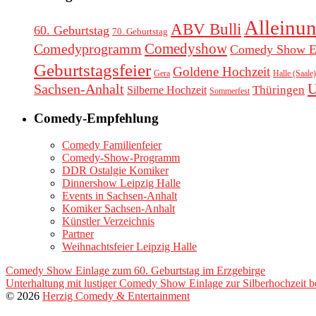
Alleinun
ABV Bulli
60. Geburtstag
70. Geburtstag
Comedyprogramm
Comedyshow
Comedy Show E
Geburtstagsfeier
Goldene Hochzeit
Halle (Saale)
Gera
Sachsen-Anhalt
U
Thüringen
Silberne Hochzeit
Sommerfest
Comedy-Empfehlung
Comedy Familienfeier
Comedy-Show-Programm
DDR Ostalgie Komiker
Dinnershow Leipzig Halle
Events in Sachsen-Anhalt
Komiker Sachsen-Anhalt
Künstler Verzeichnis
Partner
Weihnachtsfeier Leipzig Halle
Comedy Show Einlage zum 60. Geburtstag im Erzgebirge
Unterhaltung mit lustiger Comedy Show Einlage zur Silberhochzeit b
© 2026
Herzig Comedy & Entertainment