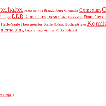
terhalter
C
Comedian
Brandenburg
Chemnitz
Anhalt-Bitterfeld
DDR
Dinnershow
inlage
Dresden
Firmenfeier
Fi
Erfurt
Familienfeier
Komik
Hausmeister Kalle
Halle/Saale
Hochzeitsfeier
Hochzeit
nterhaltung
Volkspolizist
Unterhaltungskünstler
ei Leipzig