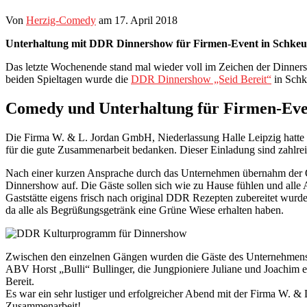
Von
Herzig-Comedy
am
17. April 2018
Unterhaltung mit DDR Dinnershow für Firmen-Event in Schkeud
Das letzte Wochenende stand mal wieder voll im Zeichen der Dinner
beiden Spieltagen wurde die
DDR Dinnershow „Seid Bereit“
in Schke
Comedy und Unterhaltung für Firmen-Eve
Die Firma W. & L. Jordan GmbH, Niederlassung Halle Leipzig hatte i
für die gute Zusammenarbeit bedanken. Dieser Einladung sind zahlrei
Nach einer kurzen Ansprache durch das Unternehmen übernahm der O
Dinnershow auf. Die Gäste sollen sich wie zu Hause fühlen und all
Gaststätte eigens frisch nach original DDR Rezepten zubereitet wurd
da alle als Begrüßungsgetränk eine Grüne Wiese erhalten haben.
Zwischen den einzelnen Gängen wurden die Gäste des Unternehmens 
ABV Horst „Bulli“ Bullinger, die Jungpioniere Juliane und Joachim
Bereit.
Es war ein sehr lustiger und erfolgreicher Abend mit der Firma W. &
Zusammenarbeit!