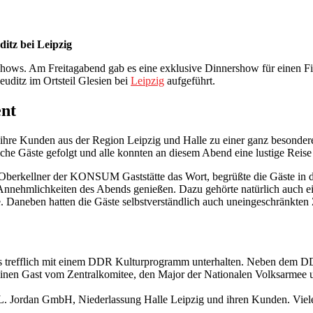
itz bei Leipzig
shows. Am Freitagabend gab es eine exklusive Dinnershow für einen F
uditz im Ortsteil Glesien bei
Leipzig
aufgeführt.
nt
hre Kunden aus der Region Leipzig und Halle zu einer ganz besondere
che Gäste gefolgt und alle konnten an diesem Abend eine lustige Reise
berkellner der KONSUM Gaststätte das Wort, begrüßte die Gäste in d
e Annehmlichkeiten des Abends genießen. Dazu gehörte natürlich auch 
e. Daneben hatten die Gäste selbstverständlich auch uneingeschränkten
trefflich mit einem DDR Kulturprogramm unterhalten. Neben dem DDR
 einen Gast vom Zentralkomitee, den Major der Nationalen Volksarmee
 L. Jordan GmbH, Niederlassung Halle Leipzig und ihren Kunden. Viele