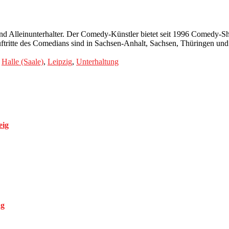
nd Alleinunterhalter. Der Comedy-Künstler bietet seit 1996 Comedy
uftritte des Comedians sind in Sachsen-Anhalt, Sachsen, Thüringen un
,
Halle (Saale)
,
Leipzig
,
Unterhaltung
eig
ag