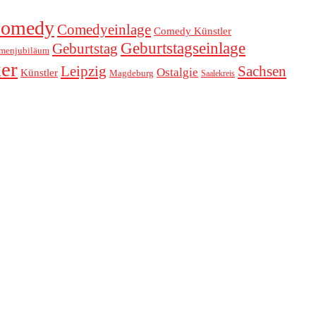
omedy
Comedyeinlage
Comedy Künstler
Geburtstagseinlage
Geburtstag
rmenjubiläum
er
Leipzig
Sachsen
Ostalgie
Künstler
Magdeburg
Saalekreis