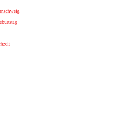
aunschweig
eburtstag
hzeit