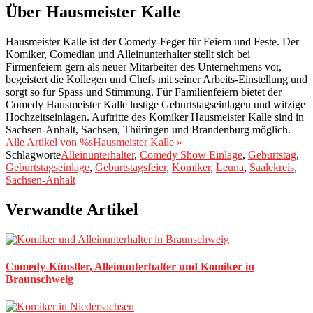
Über Hausmeister Kalle
Hausmeister Kalle ist der Comedy-Feger für Feiern und Feste. Der
Komiker, Comedian und Alleinunterhalter stellt sich bei
Firmenfeiern gern als neuer Mitarbeiter des Unternehmens vor,
begeistert die Kollegen und Chefs mit seiner Arbeits-Einstellung und
sorgt so für Spass und Stimmung. Für Familienfeiern bietet der
Comedy Hausmeister Kalle lustige Geburtstagseinlagen und witzige
Hochzeitseinlagen. Auftritte des Komiker Hausmeister Kalle sind in
Sachsen-Anhalt, Sachsen, Thüringen und Brandenburg möglich.
Alle Artikel von %sHausmeister Kalle »
Schlagworte
Alleinunterhalter
,
Comedy Show Einlage
,
Geburtstag
,
Geburtstagseinlage
,
Geburtstagsfeier
,
Komiker
,
Leuna
,
Saalekreis
,
Sachsen-Anhalt
Verwandte Artikel
Comedy-Künstler, Alleinunterhalter und Komiker in
Braunschweig