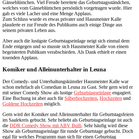
Gänseblümchen. Viel Freude bereitete das Geburtstagsständchen,
welches vom Gänseblümchen persönlich vorgetragen wurde. Hier
gab es viele Lacher und eine Menge Applaus.
Zum Schluss wurde es etwas privater und Hausmeister Kalle
plauderte er zur Freude des Publikums auch einige Dinge aus
seinem privaten Leben aus.
Aber auch die lustigste Geburtstagseinlage neigt sich einmal dem
Ende entgegen und so musste sich Hausmeister Kalle von einem
begeisterten Publikum verabschieden. Als Dank erhielt er einen
tosenden Applaus.
Komiker und Alleinunterhalter in Leuna
Der Comedy- und Unterhaltungskünstler Hausmeister Kalle war
schon mehrfach als Comedian in Leuna zu Gast. Sehr gern wird er
mit seiner Comedy Show als lustige
Geburtstagseinlage
engagiert.
Eine Buchung ist aber auch für
Silberhochzeiten
,
Hochzeiten
und
Goldene Hochzeiten
möglich.
Gern wird der Komiker und Alleinunterhalter für Geburtstagsfeiern
im Saalekreis gebucht. Sehr beliebt als Geburtstagseinlage ist auch
die
DDR Comedy Show mit ABV Bulli
. Sehr häufig wird diese
Show als Geburtstagseinlage für runde Geburtstage gebucht. Doch
egal für welches Programm man sich für einen Geburtstag