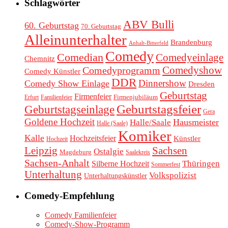
Schlagwörter
ABV Bulli
60. Geburtstag
70. Geburtstag
Alleinunterhalter
Brandenburg
Anhalt-Bitterfeld
Comedy
Comedian
Comedyeinlage
Chemnitz
Comedyprogramm
Comedyshow
Comedy Künstler
DDR
Dinnershow
Comedy Show Einlage
Dresden
Geburtstag
Firmenfeier
Firmenjubiläum
Erfurt
Familienfeier
Geburtstagsfeier
Geburtstagseinlage
Gera
Goldene Hochzeit
Hausmeister
Halle/Saale
Halle (Saale)
Komiker
Kalle
Hochzeitsfeier
Künstler
Hochzeit
Leipzig
Sachsen
Ostalgie
Magdeburg
Saalekreis
Sachsen-Anhalt
Thüringen
Silberne Hochzeit
Sommerfest
Unterhaltung
Volkspolizist
Unterhaltungskünstler
Comedy-Empfehlung
Comedy Familienfeier
Comedy-Show-Programm