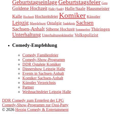
Geburtstagsfeier
Geburtstagseinlage
Gera
Goldene Hochzeit
Hausmeister
Halle/Saale
Halle (Saale)
Komiker
Kalle
Hochzeitsfeier
Künstler
Hochzeit
Leipzig
Sachsen
Ostalgie
Magdeburg
Saalekreis
Sachsen-Anhalt
Thüringen
Silberne Hochzeit
Sommerfest
Unterhaltung
Volkspolizist
Unterhaltungskünstler
Comedy-Empfehlung
Comedy Familienfeier
Comedy-Show-Programm
DDR Ostalgie Komiker
Dinnershow Leipzig Halle
Events in Sachsen-Anhalt
Komiker Sachsen-Anhalt
Künstler Verzeichnis
Partner
Weihnachtsfeier Leipzig Halle
DDR Comedy zum Erntefest der LPG
Comedy-Show-Programm zur Ossi-Party
© 2026
Herzig Comedy & Entertainment