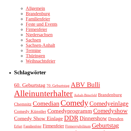
Allgemein
Brandenburg
Familienfeier
Feste und Events
Firmenfeier
Niedersachsen
Sachsen
Sachsen-Anhalt
Termine
Thüringen
Weihnachtsfeier
Schlagwörter
ABV Bulli
60. Geburtstag
70. Geburtstag
Alleinunterhalter
Brandenburg
Anhalt-Bitterfeld
Comedy
Comedian
Comedyeinlage
Chemnitz
Comedyprogramm
Comedyshow
Comedy Künstler
DDR
Dinnershow
Comedy Show Einlage
Dresden
Geburtstag
Firmenfeier
Firmenjubiläum
Erfurt
Familienfeier